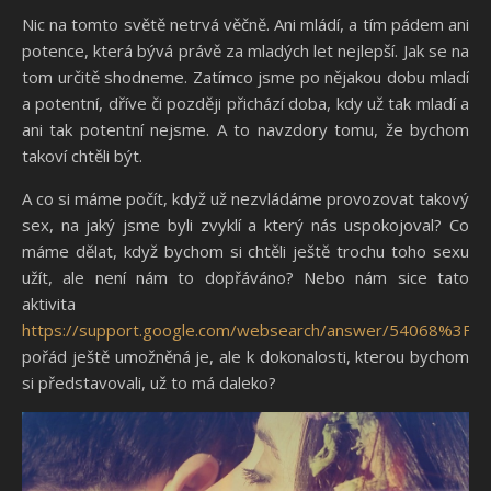
Nic na tomto světě netrvá věčně. Ani mládí, a tím pádem ani
potence, která bývá právě za mladých let nejlepší. Jak se na
tom určitě shodneme. Zatímco jsme po nějakou dobu mladí
a potentní, dříve či později přichází doba, kdy už tak mladí a
ani tak potentní nejsme. A to navzdory tomu, že bychom
takoví chtěli být.
A co si máme počít, když už nezvládáme provozovat takový
sex, na jaký jsme byli zvyklí a který nás uspokojoval? Co
máme dělat, když bychom si chtěli ještě trochu toho sexu
užít, ale není nám to dopřáváno? Nebo nám sice tato
aktivita
https://support.google.com/websearch/answer/54068%3
pořád ještě umožněná je, ale k dokonalosti, kterou bychom
si představovali, už to má daleko?