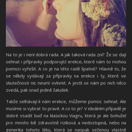
Na to je i není dobrá rada. A jak taková rada zní? Že se dají
sehnat i přípravky podporující erekce, které nám to mohou
pomoci vyřešit. A co je na této radě špatné? Hlavně to, že
se někdy vydávají za přípravky na erekce i ty, které ve
skutečnosti nic neumí ovlivnit. A jestli se nám po nich něco
zvedá, pak snad jedině žaludek.
Takže selhávají-li nám erekce, můžeme pomoc sehnat. Ale
musíme si vybrat to pravé. A co to je? V ideálním případě je
dobré vsadit buď na klasickou Viagru, která je ale bohužel
pro mnoho lidí zdravotně riziková a nedostupná, nebo na
generika tohoto léku, která se naopak seženou vlastně