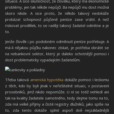
situace. A sice skutečnost, že člověku, který má ekonomické
problémy, jen tak někde nepůjčí. Ba nepůjčí mu dost možná
skoro nikde. A sice proto, že někdo takový nedokáže
prokázat schopnost půjčené peníze zase vrátit. A než
riskovat prodělek, to se raději takový žadatel odmítne a je
to.
Jenže člověk i po podobném odmítnutí peníze potřebuje. A
má-li nějakou půjčku nakonec získat, je potřeba obrátit se
na nebankovní sektor, který je daleko ochotnější pomoci i
dost problematicky vypadajícím žadatelům.
Třeba taková
americká hypotéka
dokáže pomoci i leckomu
z těch, kdo by byli jinak v neřešitelné situaci, v postavení
prosebníků, jimž nikdo nepomůže. U ní se totiž nehledí ani
tak na kvality žadatele samotného, tedy dejme tomu na to,
zda má velké příjmy a čisté registry dlužníků, jako spíše na
to, zda tento dokáže splnit aspoň dvě nejzákladnější