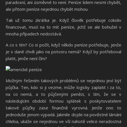
paradoxní, ani úsměvné to není. Peníze lidem nesmí chybět,
ale přitom peníze nejednou chybět mohou.
Tak už tomu zkrátka je. Když člověk potřebuje cokoliv
financovat, musí na to mít peníze, jichž se ale bohužel v
mnoha případech nedostává.
A co s tím? Co si počít, když někdo peníze potřebuje, jenže
je v dané chvíli jako na potvoru nemá? Když by potřeboval
platit, jenže není čím?
Možným řešením takových problémů se nejednou jeví být
půjčka. Ten, kdo si ji vezme, může logicky zaplatit i za to,
na co nemá, a to půjčenými penězi, s tím, že se v
následujícím období formou splátek s poskytovatelem
takové půjčky zase finančně vyrovná. Jenže ono to
jednoduše jenom vypadá. Jakmile dojde na pověstné lámání
chleba, ukáže se nejednou ve vší nahotě velice neradostná