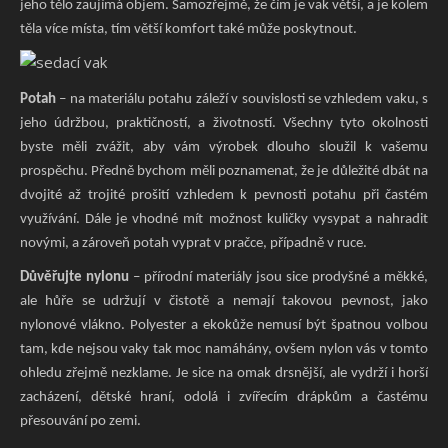
jeho tělo zaujímá objem. Samozřejmě, že čím je vak větší, a je kolem
těla více místa, tím větší komfort také může poskytnout.
Potah
– na materiálu potahu záleží v souvislosti se vzhledem vaku, s
jeho údržbou, praktičností, a životností. Všechny tyto okolnosti
byste měli zvážit, aby vám výrobek dlouho sloužil k vašemu
prospěchu. Předně bychom měli poznamenat, že je důležité dbát na
dvojité až trojité prošití vzhledem k pevnosti potahu při častém
využívání. Dále je vhodné mít možnost kuličky vysypat a nahradit
novými, a zároveň potah vyprat v pračce, případně v ruce.
Důvěřujte nylonu
– přírodní materiály jsou sice prodyšné a měkké,
ale hůře se udržují v čistotě a nemají takovou pevnost, jako
nylonové vlákno. Polyester a ekokůže nemusí být špatnou volbou
tam, kde nejsou vaky tak moc namáhány, ovšem nylon vás v tomto
ohledu zřejmě nezklame. Je sice na omak drsnější, ale vydrží i horší
zacházení, dětské hraní, odolá i zvířecím drápkům a častému
přesouvání po zemi.