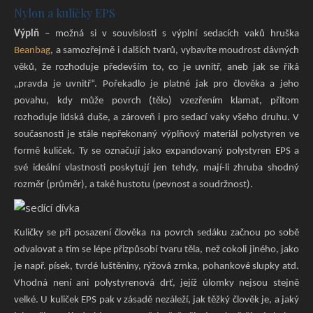
Nylon a kuličky EPS
Výplň
– možná si v souvislosti s výplní sedacích vaků hruška
Beanbag
, a samozřejmě i dalších tvarů, vybavíte moudrost dávných
věků, že rozhoduje především to, co je uvnitř, aneb jak se říká
„pravda je uvnitř“. Pořekadlo je platné jak pro člověka a jeho
povahu, kdy může povrch (tělo) vzezřením klamat, přitom
rozhoduje lidská duše, a zároveň i pro sedací vaky všeho druhu. V
současnosti je stále nepřekonaný výplňový materiál polystyren ve
formě kuliček. Ty se označují jako expandovaný polystyren EPS a
své ideální vlastnosti poskytují jen tehdy, mají-li zhruba shodný
rozměr (průměr), a také hustotu (pevnost a soudržnost).
Kuličky se při posazení člověka na povrch sedáku začnou po sobě
odvalovat a tím se lépe přizpůsobí tvaru těla, než cokoli jiného, jako
je např. písek, tvrdé luštěniny, rýžová zrnka, pohankové slupky atd.
Vhodná není ani polystyrenová drť, jejíž úlomky nejsou stejně
velké. U kuliček EPS pak v zásadě nezáleží, jak těžký člověk je, a jaký