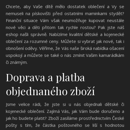
Chcete, aby Vaše dítě mělo dostatek oblečení a Vy se
nemuseli na pískovišti před ostatními maminkami stydět?
Finanční situace Vám však neumožňuje kupovat neustále
nové věci a děti přitom tak rychle rostou? Pak jste náš
eshop našli správně. Nabízíme kvalitní dětské a
kojenecké
oblečení
za rozumné ceny. Můžete si vybrat jak nové, tak i
obnošení oděvy. Věříme, že Vás naše široká nabídka ošacení
uspokojí a můžete se také o nás zmínit Vašim kamarádkám
či známým.
Doprava a platba
objednaného zboží
Jsme velice rádi, že jste si u nás objednali dětské či
kojenecké oblečení. Zajímá Vás, jak Vám bude doručeno a
jak ho budete platit? Zboží zasíláme prostřednictvím České
pošty s tím, že částka poštovného se liší s hodnotou