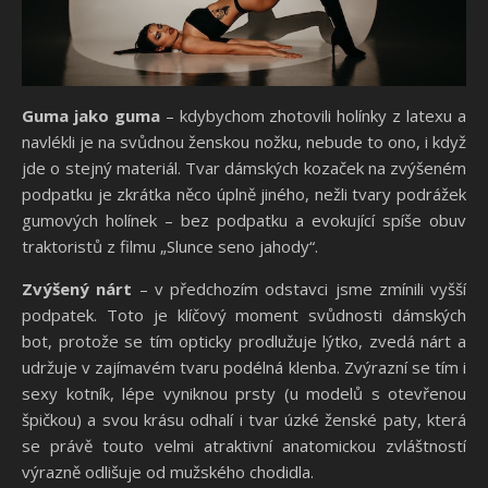
Guma jako guma
– kdybychom zhotovili holínky z latexu a
navlékli je na svůdnou ženskou nožku, nebude to ono, i když
jde o stejný materiál. Tvar dámských kozaček na zvýšeném
podpatku je zkrátka něco úplně jiného, nežli tvary podrážek
gumových holínek – bez podpatku a evokující spíše obuv
traktoristů z filmu „Slunce seno jahody“.
Zvýšený nárt
– v předchozím odstavci jsme zmínili vyšší
podpatek. Toto je klíčový moment svůdnosti dámských
bot, protože se tím opticky prodlužuje lýtko, zvedá nárt a
udržuje v zajímavém tvaru podélná klenba. Zvýrazní se tím i
sexy kotník, lépe vyniknou prsty (u modelů s otevřenou
špičkou) a svou krásu odhalí i tvar úzké ženské paty, která
se právě touto velmi atraktivní anatomickou zvláštností
výrazně odlišuje od mužského chodidla.