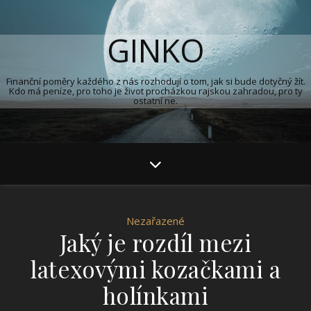
GINKO
Finanční poměry každého z nás rozhodují o tom, jak si bude dotyčný žít.
Kdo má peníze, pro toho je život procházkou rajskou zahradou, pro ty
ostatní ne.
Nezařazené
Jaký je rozdíl mezi
latexovými kozačkami a
holínkami