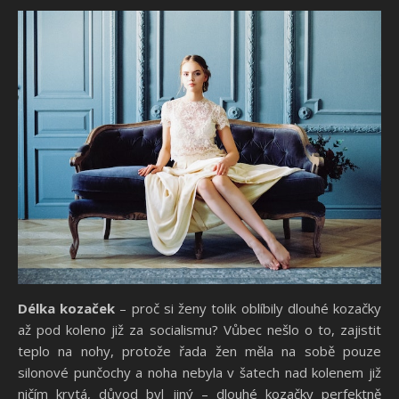
Délka kozaček
– proč si ženy tolik oblíbily dlouhé kozačky
až pod koleno již za socialismu? Vůbec nešlo o to, zajistit
teplo na nohy, protože řada žen měla na sobě pouze
silonové punčochy a noha nebyla v šatech nad kolenem již
ničím krytá, důvod byl jiný – dlouhé kozačky perfektně