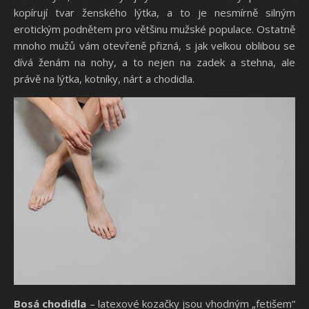
kopírují tvar ženského lýtka, a to je nesmírně silným
erotickým podnětem pro většinu mužské populace. Ostatně
mnoho mužů vám otevřeně přizná, s jak velkou oblibou se
dívá ženám na nohy, a to nejen na zadek a stehna, ale
právě na lýtka, kotníky, nárt a chodidla.
Bosá chodidla
– latexové kozačky jsou vhodným „fetišem“