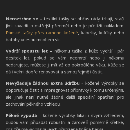
Neroztrhne se
– textilní tašky se občas rády trhají, stačí
jimi zavadit o ostřejší předmět nebo je přetížit nákladem.
Pánské tašky přes rameno kožené
, kabelky, kufříky nebo
batohy unesou mnohem víc.
Vydrží spoustu let
– někomu taška z kůže vydrží i pár
desítek let, pokud se vám neomrzí nebo ji někomu
nedarujete, můžete ji mít až do pokročilého věku. Kůže se
dá i velmi dobře renovovat a samozřejmě i čistit.
Nevyžaduje žádnou extra údržbu
– kožené výrobky se
doporučuje čistit a impregnovat přípravky k tomu určenými,
ale jinak není nutné žádné další speciální opatření pro
zachování pěkného vzhledu.
Pěkně vypadá
– kožené výrobky lákají i svým vzhledem,
budou vám připadat robustní a zároveň poměrně křehké,
což zřejmě vyvolává jejich přirozená hnědá barva.