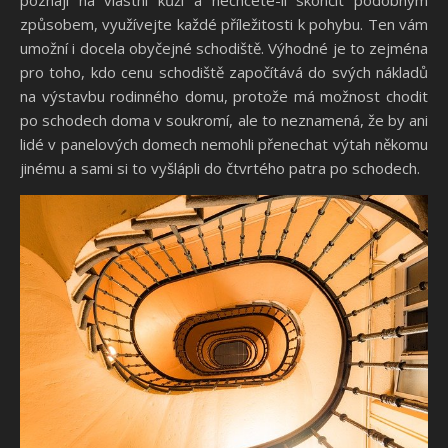
poznají na vlastní kůži a nechcete-li skončit podobným
způsobem, využívejte každé příležitosti k pohybu. Ten vám
umožní i docela obyčejné schodiště. Výhodné je to zejména
pro toho, kdo
cenu schodiště
započítává do svých nákladů
na výstavbu rodinného domu, protože má možnost chodit
po schodech doma v soukromí, ale to neznamená, že by ani
lidé v panelových domech nemohli přenechat výtah někomu
jinému a sami si to vyšlápli do čtvrtého patra po schodech.