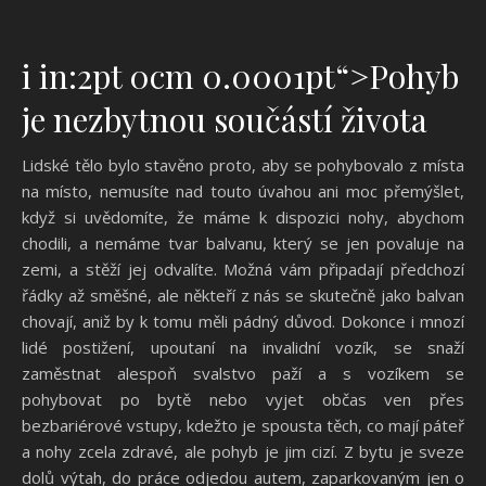
i in:2pt 0cm 0.0001pt“>
Pohyb
je nezbytnou součástí života
Lidské tělo bylo stavěno proto, aby se pohybovalo z místa
na místo, nemusíte nad touto úvahou ani moc přemýšlet,
když si uvědomíte, že máme k dispozici nohy, abychom
chodili, a nemáme tvar balvanu, který se jen povaluje na
zemi, a stěží jej odvalíte. Možná vám připadají předchozí
řádky až směšné, ale někteří z nás se skutečně jako balvan
chovají, aniž by k tomu měli pádný důvod. Dokonce i mnozí
lidé postižení, upoutaní na invalidní vozík, se snaží
zaměstnat alespoň svalstvo paží a s vozíkem se
pohybovat po bytě nebo vyjet občas ven přes
bezbariérové vstupy, kdežto je spousta těch, co mají páteř
a nohy zcela zdravé, ale pohyb je jim cizí. Z bytu je sveze
dolů výtah, do práce odjedou autem, zaparkovaným jen o