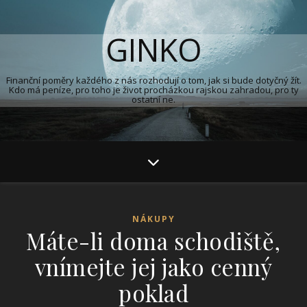
GINKO
Finanční poměry každého z nás rozhodují o tom, jak si bude dotyčný žít.
Kdo má peníze, pro toho je život procházkou rajskou zahradou, pro ty
ostatní ne.
NÁKUPY
Máte-li doma schodiště,
vnímejte jej jako cenný
poklad